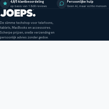
4,8/5 klantbeoordeling
Persoonlijke hulp
op basis van 1.868 reviews
Geen AI, maar echte mensen
De slimme techshop voor telefoons,
tablets, MacBooks en accessoires.
Scherpe prijzen, snelle verzending en
persoonlijk advies zonder gedoe.
Klantenservice
Shop
Veelgestelde vragen
Smartphones
Bezorging
Tablets
Retouren en garantie
Audio
Betaalmethoden
Accessoires
Bestellen en betalen
Buitenkansjes
Reviewbeleid
Alle producten
Tips, vragen of klachten?