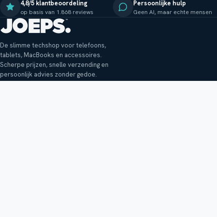
4,8/5 klantbeoordeling
Persoonlijke hulp
op basis van 1.868 reviews
Geen AI, maar echte mensen
De slimme techshop voor telefoons,
tablets, MacBooks en accessoires.
Scherpe prijzen, snelle verzending en
persoonlijk advies zonder gedoe.
Klantenservice
Shop
Veelgestelde vragen
Smartphones
Bezorging
Tablets
Retouren en garantie
Audio
Betaalmethoden
Accessoires
Bestellen en betalen
Buitenkansjes
Reviewbeleid
Alle producten
Tips, vragen of klachten?