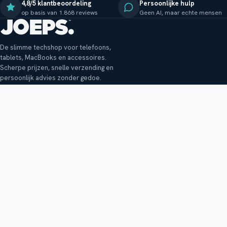
4,8/5 klantbeoordeling
Persoonlijke hulp
op basis van 1.868 reviews
Geen AI, maar echte mensen
De slimme techshop voor telefoons,
tablets, MacBooks en accessoires.
Scherpe prijzen, snelle verzending en
persoonlijk advies zonder gedoe.
Klantenservice
Shop
Veelgestelde vragen
Smartphones
Bezorging
Tablets
Retouren en garantie
Audio
Betaalmethoden
Accessoires
Bestellen en betalen
Buitenkansjes
Reviewbeleid
Alle producten
Tips, vragen of klachten?