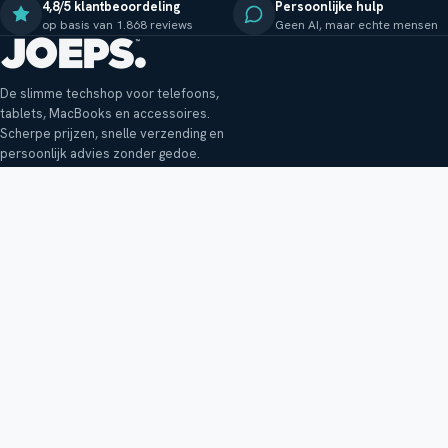
4,8/5 klantbeoordeling
Persoonlijke hulp
op basis van 1.868 reviews
Geen AI, maar echte mensen
De slimme techshop voor telefoons,
tablets, MacBooks en accessoires.
Scherpe prijzen, snelle verzending en
persoonlijk advies zonder gedoe.
Klantenservice
Shop
Veelgestelde vragen
Smartphones
Bezorging
Tablets
Retouren en garantie
Audio
Betaalmethoden
Accessoires
Bestellen en betalen
Buitenkansjes
Reviewbeleid
Alle producten
Tips, vragen of klachten?