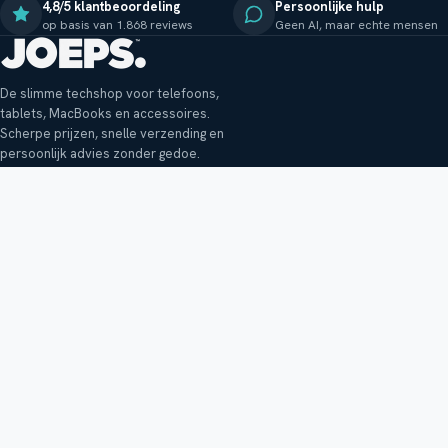
4,8/5 klantbeoordeling
Persoonlijke hulp
op basis van 1.868 reviews
Geen AI, maar echte mensen
De slimme techshop voor telefoons,
tablets, MacBooks en accessoires.
Scherpe prijzen, snelle verzending en
persoonlijk advies zonder gedoe.
Klantenservice
Shop
Veelgestelde vragen
Smartphones
Bezorging
Tablets
Retouren en garantie
Audio
Betaalmethoden
Accessoires
Bestellen en betalen
Buitenkansjes
Reviewbeleid
Alle producten
Tips, vragen of klachten?