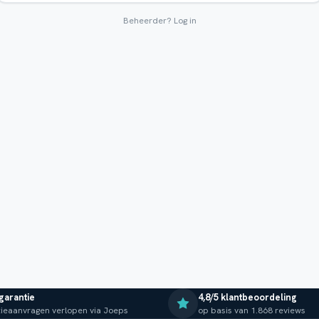
Beheerder?
Log in
 garantie
4,8/5 klantbeoordeling
ieaanvragen verlopen via Joeps
op basis van 1.868 reviews