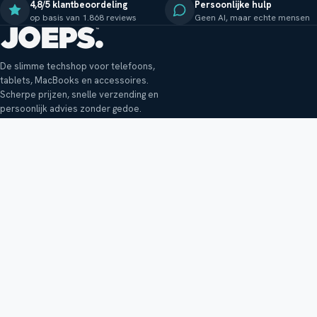
4,8/5 klantbeoordeling
Persoonlijke hulp
op basis van 1.868 reviews
Geen AI, maar echte mensen
De slimme techshop voor telefoons,
tablets, MacBooks en accessoires.
Scherpe prijzen, snelle verzending en
persoonlijk advies zonder gedoe.
Klantenservice
Shop
Veelgestelde vragen
Smartphones
Bezorging
Tablets
Retouren en garantie
Audio
Betaalmethoden
Accessoires
Bestellen en betalen
Buitenkansjes
Reviewbeleid
Alle producten
Tips, vragen of klachten?