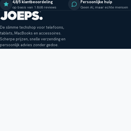
4,8/5 klantbeoordeling
Persoonlijke hulp
op basis van 1.868 reviews
Geen AI, maar echte mensen
De slimme techshop voor telefoons,
tablets, MacBooks en accessoires.
Scherpe prijzen, snelle verzending en
persoonlijk advies zonder gedoe.
Klantenservice
Shop
Veelgestelde vragen
Smartphones
Bezorging
Tablets
Retouren en garantie
Audio
Betaalmethoden
Accessoires
Bestellen en betalen
Buitenkansjes
Reviewbeleid
Alle producten
Tips, vragen of klachten?