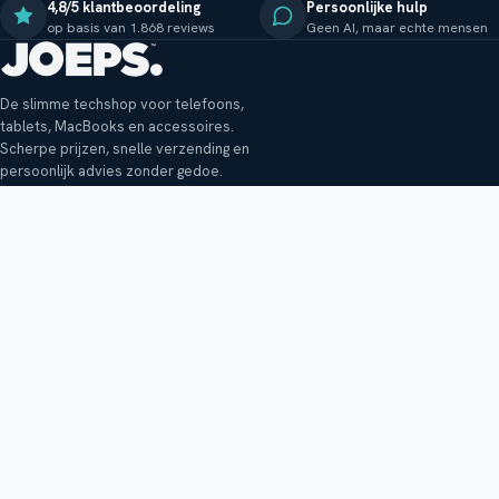
4,8/5 klantbeoordeling
Persoonlijke hulp
op basis van 1.868 reviews
Geen AI, maar echte mensen
De slimme techshop voor telefoons,
tablets, MacBooks en accessoires.
Scherpe prijzen, snelle verzending en
persoonlijk advies zonder gedoe.
Klantenservice
Shop
Veelgestelde vragen
Smartphones
Bezorging
Tablets
Retouren en garantie
Audio
Betaalmethoden
Accessoires
Bestellen en betalen
Buitenkansjes
Reviewbeleid
Alle producten
Tips, vragen of klachten?