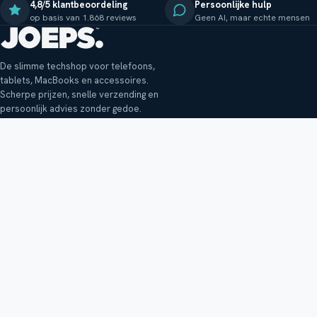
4,8/5 klantbeoordeling
Persoonlijke hulp
op basis van 1.868 reviews
Geen AI, maar echte mensen
De slimme techshop voor telefoons,
tablets, MacBooks en accessoires.
Scherpe prijzen, snelle verzending en
persoonlijk advies zonder gedoe.
Klantenservice
Shop
Veelgestelde vragen
Smartphones
Bezorging
Tablets
Retouren en garantie
Audio
Betaalmethoden
Accessoires
Bestellen en betalen
Buitenkansjes
Reviewbeleid
Alle producten
Tips, vragen of klachten?