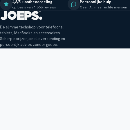
4,8/5 klantbeoordeling
Persoonlijke hulp
op basis van 1.868 reviews
Geen AI, maar echte mensen
De slimme techshop voor telefoons,
tablets, MacBooks en accessoires.
Scherpe prijzen, snelle verzending en
persoonlijk advies zonder gedoe.
Klantenservice
Shop
Veelgestelde vragen
Smartphones
Bezorging
Tablets
Retouren en garantie
Audio
Betaalmethoden
Accessoires
Bestellen en betalen
Buitenkansjes
Reviewbeleid
Alle producten
Tips, vragen of klachten?