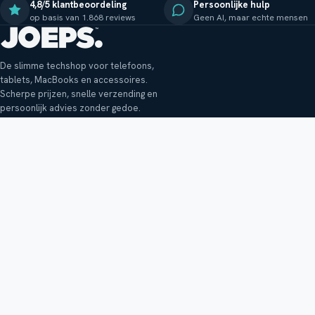
4,8/5 klantbeoordeling
Persoonlijke hulp
op basis van 1.868 reviews
Geen AI, maar echte mensen
De slimme techshop voor telefoons,
tablets, MacBooks en accessoires.
Scherpe prijzen, snelle verzending en
persoonlijk advies zonder gedoe.
Klantenservice
Shop
Veelgestelde vragen
Smartphones
Bezorging
Tablets
Retouren en garantie
Audio
Betaalmethoden
Accessoires
Bestellen en betalen
Buitenkansjes
Reviewbeleid
Alle producten
Tips, vragen of klachten?