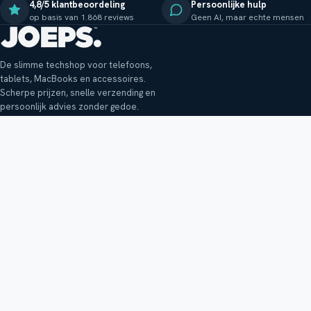
4,8/5 klantbeoordeling
Persoonlijke hulp
op basis van 1.868 reviews
Geen AI, maar echte mensen
De slimme techshop voor telefoons,
tablets, MacBooks en accessoires.
Scherpe prijzen, snelle verzending en
persoonlijk advies zonder gedoe.
Klantenservice
Shop
Veelgestelde vragen
Smartphones
Bezorging
Tablets
Retouren en garantie
Audio
Betaalmethoden
Accessoires
Bestellen en betalen
Buitenkansjes
Reviewbeleid
Alle producten
Tips, vragen of klachten?