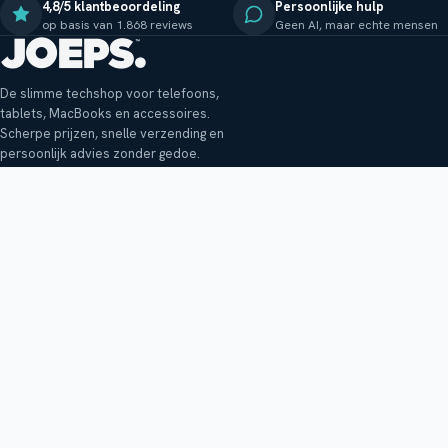
4,8/5 klantbeoordeling
Persoonlijke hulp
op basis van 1.868 reviews
Geen AI, maar echte mensen
De slimme techshop voor telefoons,
tablets, MacBooks en accessoires.
Scherpe prijzen, snelle verzending en
persoonlijk advies zonder gedoe.
Klantenservice
Shop
Veelgestelde vragen
Smartphones
Bezorging
Tablets
Retouren en garantie
Audio
Betaalmethoden
Accessoires
Bestellen en betalen
Buitenkansjes
Reviewbeleid
Alle producten
Tips, vragen of klachten?