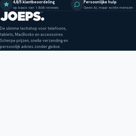
4,8/5 klantbeoordeling
Persoonlijke hulp
op basis van 1.868 reviews
Geen AI, maar echte mensen
De slimme techshop voor telefoons,
tablets, MacBooks en accessoires.
Scherpe prijzen, snelle verzending en
persoonlijk advies zonder gedoe.
Klantenservice
Shop
Veelgestelde vragen
Smartphones
Bezorging
Tablets
Retouren en garantie
Audio
Betaalmethoden
Accessoires
Bestellen en betalen
Buitenkansjes
Reviewbeleid
Alle producten
Tips, vragen of klachten?