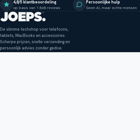
4,8/5 klantbeoordeling
Persoonlijke hulp
op basis van 1.868 reviews
Geen AI, maar echte mensen
De slimme techshop voor telefoons,
tablets, MacBooks en accessoires.
Scherpe prijzen, snelle verzending en
persoonlijk advies zonder gedoe.
Klantenservice
Shop
Veelgestelde vragen
Smartphones
Bezorging
Tablets
Retouren en garantie
Audio
Betaalmethoden
Accessoires
Bestellen en betalen
Buitenkansjes
Reviewbeleid
Alle producten
Tips, vragen of klachten?