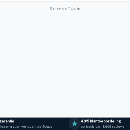
Beheerder?
Log in
 garantie
4,8/5 klantbeoordeling
ieaanvragen verlopen via Joeps
op basis van 1.868 reviews