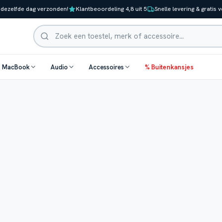
 dezelfde dag verzonden!
Klantbeoordeling 4,8 uit 5
Snelle levering & gratis 
Zoeken
& MacBook
Audio
Accessoires
% Buitenkansjes