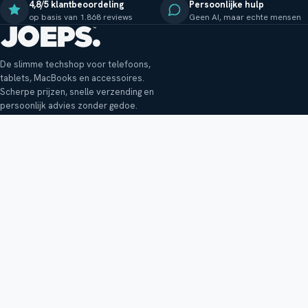
4,8/5 klantbeoordeling
Persoonlijke hulp
op basis van 1.868 reviews
Geen AI, maar echte mensen
De slimme techshop voor telefoons,
tablets, MacBooks en accessoires.
Scherpe prijzen, snelle verzending en
persoonlijk advies zonder gedoe.
Klantenservice
Shop
Veelgestelde vragen
Smartphones
Bezorging
Tablets
Retouren en garantie
Audio
Betaalmethoden
Accessoires
Bestellen en betalen
Buitenkansjes
Reviewbeleid
Alle producten
Tips, vragen of klachten?