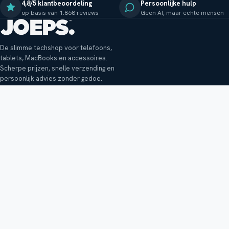
4,8/5 klantbeoordeling
Persoonlijke hulp
op basis van 1.868 reviews
Geen AI, maar echte mensen
De slimme techshop voor telefoons,
tablets, MacBooks en accessoires.
Scherpe prijzen, snelle verzending en
persoonlijk advies zonder gedoe.
Klantenservice
Shop
Veelgestelde vragen
Smartphones
Bezorging
Tablets
Retouren en garantie
Audio
Betaalmethoden
Accessoires
Bestellen en betalen
Buitenkansjes
Reviewbeleid
Alle producten
Tips, vragen of klachten?