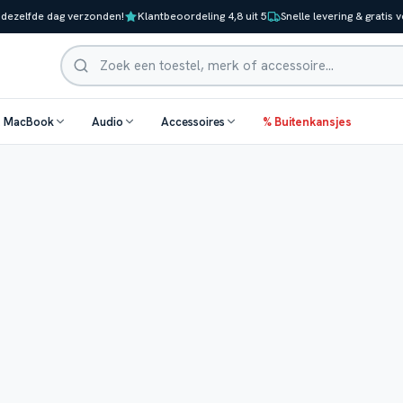
 dezelfde dag verzonden!
Klantbeoordeling 4,8 uit 5
Snelle levering & gratis 
Zoeken
& MacBook
Audio
Accessoires
% Buitenkansjes