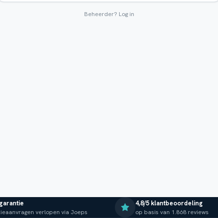
Beheerder?
Log in
 garantie
4,8/5 klantbeoordeling
ieaanvragen verlopen via Joeps
op basis van 1.868 reviews