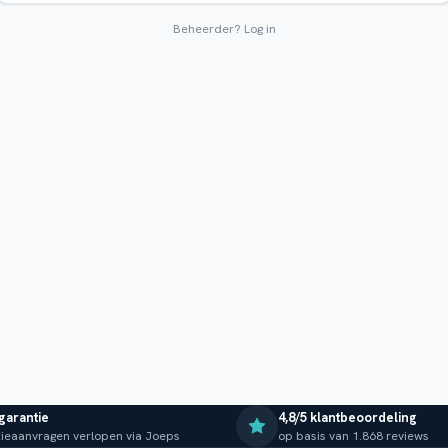
Beheerder?
Log in
 garantie
4,8/5 klantbeoordeling
ieaanvragen verlopen via Joeps
op basis van 1.868 reviews