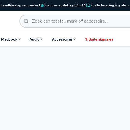
 dezelfde dag verzonden!
Klantbeoordeling 4,8 uit 5
Snelle levering & gratis 
Zoeken
& MacBook
Audio
Accessoires
% Buitenkansjes