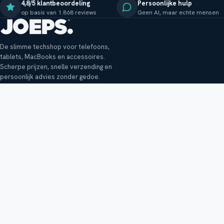
4,8/5 klantbeoordeling
Persoonlijke hulp
op basis van 1.868 reviews
Geen AI, maar echte mensen
De slimme techshop voor telefoons,
tablets, MacBooks en accessoires.
Scherpe prijzen, snelle verzending en
persoonlijk advies zonder gedoe.
Klantenservice
Shop
Veelgestelde vragen
Smartphones
Bezorging
Tablets
Retouren en garantie
Audio
Betaalmethoden
Accessoires
Bestellen en betalen
Buitenkansjes
Reviewbeleid
Alle producten
Tips, vragen of klachten?